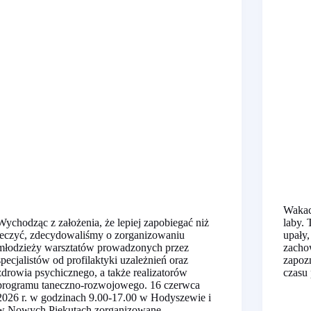
Wakacj
Wychodząc z założenia, że lepiej zapobiegać niż
laby. 
leczyć, zdecydowaliśmy o zorganizowaniu
upały
młodzieży warsztatów prowadzonych przez
zacho
specjalistów od profilaktyki uzależnień oraz
zapoz
zdrowia psychicznego, a także realizatorów
czasu
programu taneczno-rozwojowego. 16 czerwca
2026 r. w godzinach 9.00-17.00 w Hodyszewie i
w Nowych Piekutach zorganizowane…