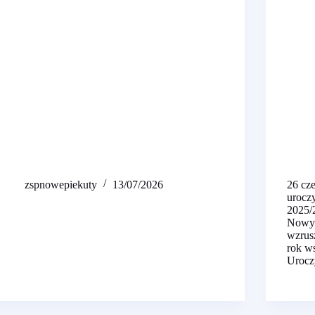
zspnowepiekuty
13/07/2026
26 cze
urocz
2025/
Nowyc
wzrus
rok ws
Urocz