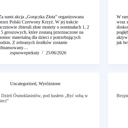
Za nami akcja „Gorączka Złota” organizowana
W ram
przez Polski Czerwony Krzyż. W jej trakcie
wraz z
uczniowie zbierali złote monety o nominałach 1, 2
doskon
i 5 groszowych, które zostaną przeznaczone na
pogłęb
pomoc materialną dla dzieci z potrzebujących
aktywn
rodzin. Z zebranych środków zostanie
jak b
sfinansowany…
zspnowepiekuty
25/06/2026
Uncategorized
,
Wyróżnione
I Dzień Ósmoklasistów, pod hasłem „Być sobą w
Bezpi
sieci”