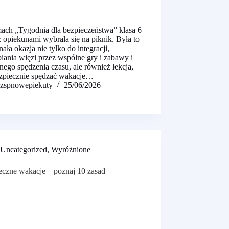
ach „Tygodnia dla bezpieczeństwa” klasa 6
 opiekunami wybrała się na piknik. Była to
ała okazja nie tylko do integracji,
iania więzi przez wspólne gry i zabawy i
ego spędzenia czasu, ale również lekcja,
ezpiecznie spędzać wakacje…
zspnowepiekuty
25/06/2026
Uncategorized
,
Wyróżnione
eczne wakacje – poznaj 10 zasad