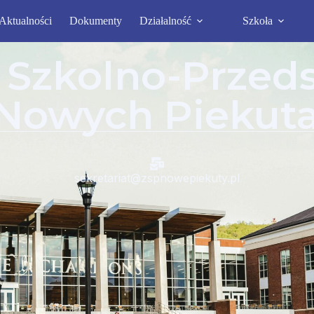
Aktualności
Dokumenty
Działalność
Szkoła
 Szkolno-Przed
Nowych Piekut
sekretariat@zspnowepiekuty.pl