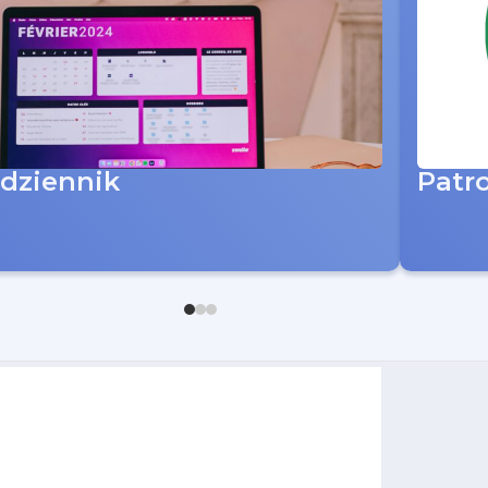
-dziennik
Patr