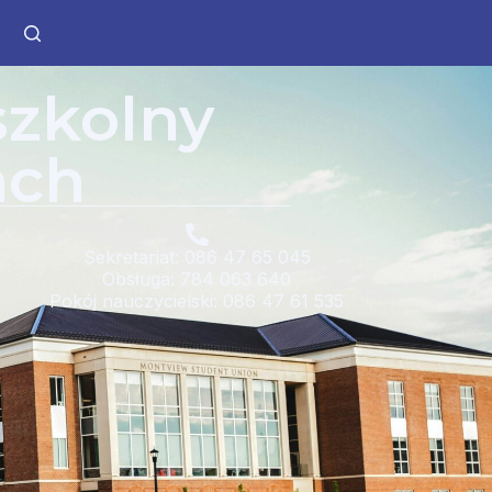
szkolny
ach
Sekretariat: 086 47 65 045
Obsługa: 784 063 640
Pokój nauczycielski: 086 47 61 535