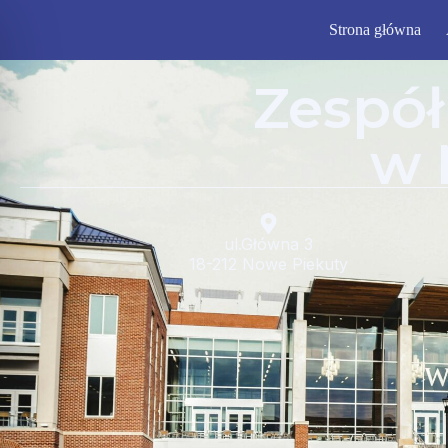
Strona główna
Zespół
w 
ul.Główna 3
18-212 Nowe Piekuty