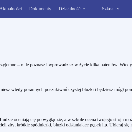
Aktualności
Dokumenty
Działalność
Szkoła
zyjemne – o ile poznasz i wprowadzisz w życie kilka patentów. Wted
niesz wtedy porannych poszukiwań czystej bluzki i będziesz mógł pom
udzie oceniają cię po wyglądzie, a w szkole ocena twojego stroju moż
li zbyt krótkie spódniczki, bluzki odsłaniające pępek itp. Ubieraj się