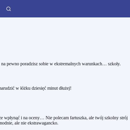
y na pewno poradzisz sobie w ekstremalnych warunkach… szkoły.
arudzić w łóżku dziesięć minut dłużej!
e wpłynąć i na oceny… Nie polecam fartuszka, ale twój szkolny strój
 modnie, ale nie ekstrawagancko.