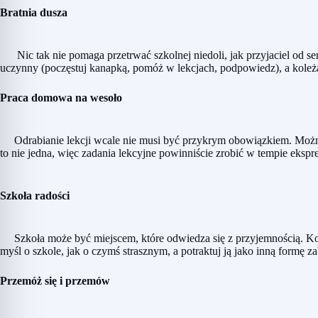
Bratnia dusza
Nic tak nie pomaga przetrwać szkolnej niedoli, jak przyjaciel od serca
uczynny (poczęstuj kanapką, pomóż w lekcjach, podpowiedz), a koleżan
Praca domowa na wesoło
Odrabianie lekcji wcale nie musi być przykrym obowiązkiem. Można 
to nie jedna, więc zadania lekcyjne powinniście zrobić w tempie eksp
Szkoła radości
Szkoła może być miejscem, które odwiedza się z przyjemnością. Koni
myśl o szkole, jak o czymś strasznym, a potraktuj ją jako inną formę 
Przemóż się i przemów