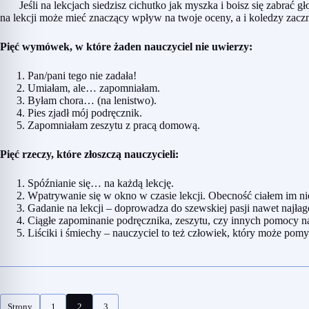
Jeśli na lekcjach siedzisz cichutko jak myszka i boisz się zabrać gło
na lekcji może mieć znaczący wpływ na twoje oceny, a i koledzy zaczn
Pięć wymówek, w które żaden nauczyciel nie uwierzy:
Pan/pani tego nie zadała!
Umiałam, ale… zapomniałam.
Byłam chora… (na lenistwo).
Pies zjadł mój podręcznik.
Zapomniałam zeszytu z pracą domową.
Pięć rzeczy, które złoszczą nauczycieli:
Spóźnianie się… na każdą lekcję.
Wpatrywanie się w okno w czasie lekcji. Obecność ciałem im ni
Gadanie na lekcji – doprowadza do szewskiej pasji nawet najłag
Ciągłe zapominanie podręcznika, zeszytu, czy innych pomocy 
Liściki i śmiechy – nauczyciel to też człowiek, który może pomy
Strony
1
2
3