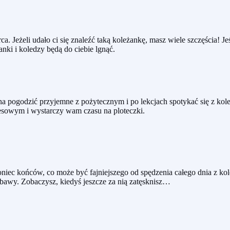
. Jeżeli udało ci się znaleźć taką koleżankę, masz wiele szczęścia! Je
ki i koledzy będą do ciebie lgnąć.
pogodzić przyjemne z pożytecznym i po lekcjach spotykać się z kole
resowym i wystarczy wam czasu na ploteczki.
ec końców, co może być fajniejszego od spędzenia całego dnia z kole
zabawy. Zobaczysz, kiedyś jeszcze za nią zatęsknisz…