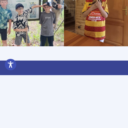
ZSP Nowe Piekuty
Sekretariat: 086 47 65
045
Pokój nauczycielski: 086
47 61 535
Obsługa: 784 063 640
sekretariat@zspnowepiekut
Copyright © 2026. All rights reserved.
Site credit:
Bogumił Gąsowski