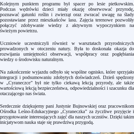
Kolejnym punktem programu był spacer po lesie pietkowskim.
Podczas wędrówki dzieci miały okazję obserwować przyrodę,
poznawać gatunki roślin i zwierząt oraz zwracać uwagę na ślady
pozostawiane przez mieszkańców lasu. Zajęcia terenowe pozwoliły
połączyć zdobywanie wiedzy z aktywnym wypoczynkiem na
świeżym powietrzu.
Uczniowie uczestniczyli również w warsztatach przyrodniczych
prowadzonych w otoczeniu natury. Była to doskonała okazja do
rozwijania umiejętności obserwacji, współpracy oraz pogłębiania
wiedzy o środowisku naturalnym.
Na zakończenie wyjazdu odbyło się wspólne ognisko, które sprzyjało
integracji i podsumowaniu zdobytych doświadczeń. Dzień spędzony
w „Cyraneczce” był nie tylko ciekawą lekcją przyrody, ale także
wartościową lekcją bezpieczeństwa, odpowiedzialności i szacunku dla
otaczającego nas świata.
Serdecznie dziękujemy pani Justynie Bujnowskiej oraz pracownikom
Ośrodka Leśno-Edukacyjnego „Cyraneczka” za życzliwe przyjęcie i
przygotowanie interesujących zajęć dla naszych uczniów. Dzięki takim
inicjatywom nauka staje się prawdziwą przygodą.