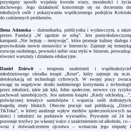
przystępny sposób wyjaśnia kwestie wiary, moralności i życia
duchowego. Jego działalność koncentruje się na docieraniu do
młodszych osób i pokazywaniu współczesnego podejścia Kościoła
do codziennych problemów.
Ilona Adamska
– dziennikarka, publicystka i wydawczyni, a także
prezes Fundacji „W zgodzie ze sobą”. Jest pomysłodawczynią
kampanii „Nie hejtuję – motywuję”, która promuje kulturę dialogu i
przeciwdziała mowie nienawiści w Internecie. Zajmuje się tematyką
rozwoju osobistego, pewności siebie oraz etyki w biznesie, prowadząc
również warsztaty i działania edukacyjne.
Daniel Dziewit
– terapeuta uzależnień i współzałożycie
młodzieżowego ośrodka terapii „Reset”, który zajmuje się m.in.
detoksykacją od technologii cyfrowych. W swojej pracy zwraca
uwagę na negatywne skutki nadmiernego korzystania z technologii
przez młodzież, takie jak lęki, fobie społeczne, nerwice czy ryzyko
zachowań samobójczych. Jest autorem książki „Kiedy odchodzą…”,
poświęconej tematyce samobójstw i wsparcia osób dotkniętych
tragedią straty bliskich. Obecnie pracuje nad publikacją „Dzieci
TikToka”, w której analizuje wpływ mediów społecznościowych na
dzieci i młodzież na podstawie wywiadów. Prywatnie od 24 lat
pozostaje trzeźwy po własnej walce z uzależnieniem od alkoholu, co –
wraz z doświadczeniem ojcostwa – wzmacnia jego empatię i