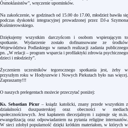
Ósmoklasistów”, wręczenie upominków.
Na zakończenie, w godzinach od 15.00 do 17.00, młodzież bawiła się
podczas dyskoteki integracyjnej prowadzonej przez DJ-a Szymona
Kuśmierowskiego.
Dziękujemy wszystkim darczyńcom i osobom wspierającym to
spotkanie. Wydarzenie zostało dofinansowane ze środków
Województwa Podlaskiego w ramach realizacji zadania publicznego
pn. „W relacji – program wsparcia i profilaktyki zdrowia psychicznego
dzieci i młodzieży”.
Życzeniem uczestników tegorocznego spotkania jest, żeby w
przyszłym roku w Hodyszewie i Nowych Piekutach było nas więcej.
Zapraszamy!!!
O naszych prelegentach możecie przeczytać poniżej:
Ks. Sebastian Picur
– ksiądz katolicki, znany przede wszystkim 
działalności duszpasterskiej oraz obecności w mediach
społecznościowych. Jest kapłanem diecezjalnym i zajmuje się m.in.
ewangelizacją oraz odpowiadaniem na pytania religijne internautów.
W sieci zdobył popularność dzięki krótkim materiałom, w których w