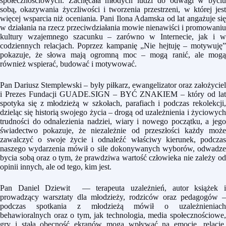
społecznościowych. Zachęcała młodych ludzi do odwagi w byciu
sobą, okazywania życzliwości i tworzenia przestrzeni, w której jest
więcej wsparcia niż oceniania. Pani Ilona Adamska od lat angażuje się
w działania na rzecz przeciwdziałania mowie nienawiści i promowaniu
kultury wzajemnego szacunku – zarówno w Internecie, jak i w
codziennych relacjach. Poprzez kampanię „Nie hejtuję – motywuję”
pokazuje, że słowa mają ogromną moc – mogą ranić, ale mogą
również wspierać, budować i motywować.
Pan Dariusz Stemplewski – były piłkarz, ewangelizator oraz założyciel
i Prezes Fundacji GUADE.SIGN – BYĆ ZNAKIEM – który od lat
spotyka się z młodzieżą w szkołach, parafiach i podczas rekolekcji,
dzieląc się historią swojego życia – drogą od uzależnienia i życiowych
trudności do odnalezienia nadziei, wiary i nowego początku, a jego
świadectwo pokazuje, że niezależnie od przeszłości każdy może
zawalczyć o swoje życie i odnaleźć właściwy kierunek, podczas
naszego wydarzenia mówił o sile dokonywanych wyborów, odwadze
bycia sobą oraz o tym, że prawdziwa wartość człowieka nie zależy od
opinii innych, ale od tego, kim jest.
Pan Daniel Dziewit — terapeuta uzależnień, autor książek i
prowadzący warsztaty dla młodzieży, rodziców oraz pedagogów –
podczas spotkania z młodzieżą mówił o uzależnieniach
behawioralnych oraz o tym, jak technologia, media społecznościowe,
gry i stała obecność ekranów mogą wpływać na emocje, relacje,