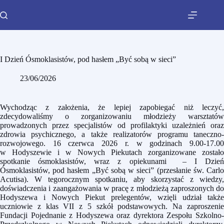
I Dzień Ósmoklasistów, pod hasłem „Być sobą w sieci”
23/06/2026
Wychodząc z założenia, że lepiej zapobiegać niż leczyć,
zdecydowaliśmy o zorganizowaniu młodzieży warsztatów
prowadzonych przez specjalistów od profilaktyki uzależnień oraz
zdrowia psychicznego, a także realizatorów programu taneczno-
rozwojowego. 16 czerwca 2026 r. w godzinach 9.00-17.00
w Hodyszewie i w Nowych Piekutach zorganizowane zostało
spotkanie ósmoklasistów, wraz z opiekunami – I Dzień
Ósmoklasistów,
pod hasłem „Być sobą w sieci” (przesłanie św. Carl
Acutisa)
. W tegorocznym spotkaniu, aby skorzystać z wiedzy,
doświadczenia i zaangażowania w pracę z młodzieżą zaproszonych do
Hodyszewa i Nowych Piekut prelegentów, wzięli udział także
uczniowie z klas VII z 5 szkół podstawowych. Na zaproszenie
Fundacji Pojednanie z Hodyszewa oraz dyrektora Zespołu Szkolno-