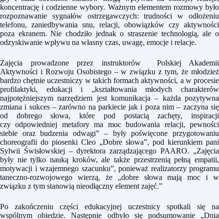
koncentrację i codzienne wybory. Ważnym elementem rozmowy było
rozpoznawanie sygnałów ostrzegawczych: trudności w odłożeniu
telefonu, zaniedbywania snu, relacji, obowiązków czy aktywności
poza ekranem. Nie chodziło jednak o straszenie technologią, ale o
odzyskiwanie wpływu na własny czas, uwagę, emocje i relacje.
Zajęcia prowadzone przez instruktorów Polskiej Akademii
Aktywności i Rozwoju Osobistego – w związku z tym, że młodzież
bardzo chętnie uczestniczy w takich formach aktywności, a w procesie
profilaktyki, edukacji i „kształtowania młodych charakterów
najpotężniejszym narzędziem jest komunikacja – każda pozytywna
zmiana i sukces – zarówno na parkiecie jak i poza nim – zaczyna się
od dobrego słowa, które pod postacią zachęty, inspiracji
czy odpowiedniej metafory ma moc budowania relacji, pewności
siebie oraz budzenia odwagi” – były poświęcone przygotowaniu
choreografii do piosenki Cleo „Dobre słowa”, pod kierunkiem pani
Sylwii Świsłowskiej – dyrektora zarządzającego PAARO. „Zajęcia
były nie tylko nauką kroków, ale także przestrzenią pełną empatii,
motywacji i wzajemnego szacunku”, ponieważ realizatorzy programu
taneczno-rozwojowego wierzą, że „dobre słowa mają moc i w
związku z tym stanowią nieodłączny element zajęć.”
Po zakończeniu części edukacyjnej uczestnicy spotkali się na
wspólnym obiedzie. Następnie odbyło się podsumowanie „Dnia