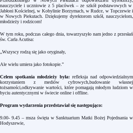
Przedszkolnego w Nowych Piekutach odpowiedzieli dyrektorzy,
nauczyciele i uczniowie z 5 placówek – ze szkół podstawowych w
Jabłoni Kościelnej, w Kobylinie Borzymach, w Rudce, w Topczewie i
w Nowych Piekutach. Dziękujemy dyrektorom szkół, nauczycielom,
młodzieży i rodzicom!
W tym roku, podczas całego dnia, towarzyszyło nam jedno z przesłań
św. Carla Acutisa:
„Wszyscy rodzą się jako oryginały,
Ale wielu umiera jako fotokopie.”
Celem spotkania młodzieży była:
refleksja nad odpowiedzialny
korzystaniem z mediów cyfrowych,budowanie własnej
tożsamości,odkrywanie wartości, które pomagają młodym ludziom w
byciu autentycznymi w świecie online i offline.
Program wydarzenia przedstawiał się następująco:
9.00- 9.45 – msza święta w Sanktuarium Matki Bożej Pojednania w
Hodyszewie,