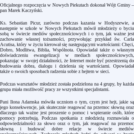
Oficjalnego rozpoczęcia w Nowych Piekutach dokonał Wójt Gminy –
pan Marek Kaczyński.
Ks. Sebastian Picur, zarówno podczas kazania w Hodyszewie, a
następnie w szkole w Nowych Piekutach mówił młodzieży o byciu
sobą w świecie mediów społecznościowych i o tym, jak ważne jest
zachowanie własnej tożsamości, przywołując przykład św. Carla
Acutisa, który w życiu kierował się następującymi wartościami: Chęci,
Dobro, Modlitwa, Biblia, Wspólnota. Opowiadał także o własnym
doświadczeniu ewangelizacji w mediach społecznościowych,
pokazując w swojej działalności, że Internet może być przestrzenią do
budowania dobra, dialogu i dzielenia się wartościami. Opowiadał
także o swoich sposobach radzenia sobie z hejtem w sieci.
Podczas warsztatów młodzież została podzielona na 4 grupy, by każda
grupa miała możliwość pracy ze wszystkimi specjalistami.
Pani Ilona Adamska mówiła uczniom o tym, czym jest hejt, jakie są
jego konsekwencje, jak skutecznie reagować na przemoc słowną oraz
dlaczego tak ważne jest proszenie o pomoc i wspieranie osób, które
pomocy potrzebują. Podczas spotkania z młodzieżą rozmawiała o
odpowiedzialności za słowo oraz o tym, jak reagować na przemoc
słowną i budować dobre relacje w świecie mediów