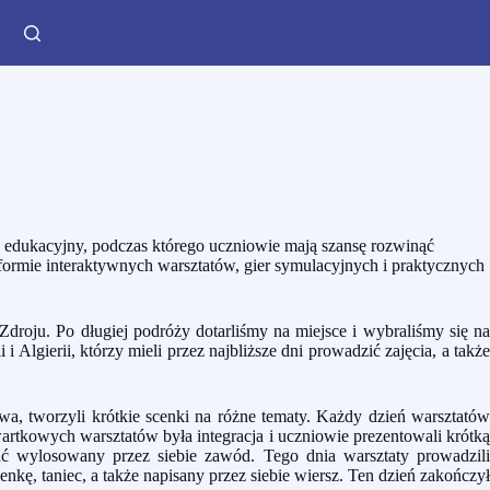
óz edukacyjny, podczas którego uczniowie mają szansę rozwinąć
 formie interaktywnych warsztatów, gier symulacyjnych i praktycznych
roju. Po długiej podróży dotarliśmy na miejsce i wybraliśmy się na
 Algierii, którzy mieli przez najbliższe dni prowadzić zajęcia, a także
twa, tworzyli krótkie scenki na różne tematy. Każdy dzień warsztatów
rtkowych warsztatów była integracja i uczniowie prezentowali krótką
ać wylosowany przez siebie zawód. Tego dnia warsztaty prowadzili
enkę, taniec, a także napisany przez siebie wiersz. Ten dzień zakończył