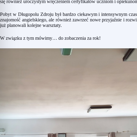
się również uroczystym wręczeniem certyfikatów uczniom i opiekuno
Pobyt w Długopolu Zdroju był bardzo ciekawym i intensywnym czase
znajomość angielskiego, ale również zawrzeć nowe przyjaźnie i rozw
już planowali kolejne warsztaty.
W związku z tym mówimy… do zobaczenia za rok!