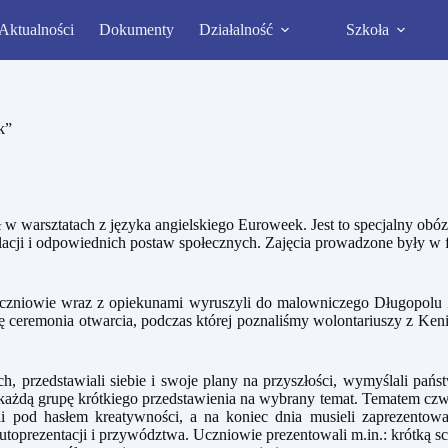
Aktualności
Dokumenty
Działalność
Szkoła
k”
ł w warsztatach z języka angielskiego Euroweek. Jest to specjalny ob
relacji i odpowiednich postaw społecznych. Zajęcia prowadzone były w
uczniowie wraz z opiekunami wyruszyli do malowniczego Długopolu Zd
ę ceremonia otwarcia, podczas której poznaliśmy wolontariuszy z Kenii i
h, przedstawiali siebie i swoje plany na przyszłości, wymyślali pańs
każdą grupę krótkiego przedstawienia na wybrany temat. Tematem czwa
i pod hasłem kreatywności, a na koniec dnia musieli zaprezentow
autoprezentacji i przywództwa. Uczniowie prezentowali m.in.: krótką sc